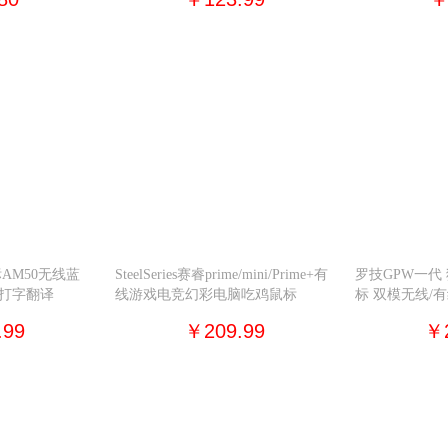
AM50无线蓝
SteelSeries赛睿prime/mini/Prime+有
罗技GPW一代 
音打字翻译
线游戏电竞幻彩电脑吃鸡鼠标
标 双模无线/
标
.99
￥209.99
￥2