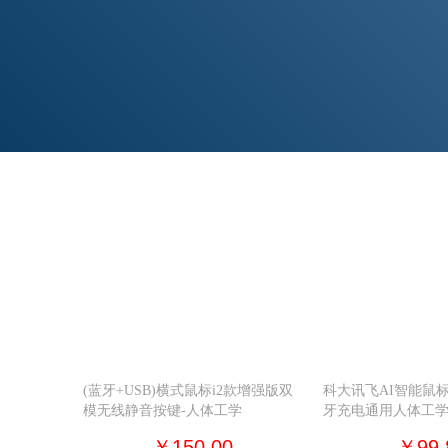
(蓝牙+USB)横式鼠标i2款增强版双
科大讯飞AI智能鼠标
模无线静音按键-人体工学
牙充电通用人体工
￥150.00
￥99.