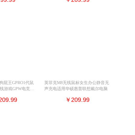
狗屁王GPRO1代鼠
英菲克M8无线鼠标女生办公静音无
有线游戏GPW电竞鼠
声充电适用华硕惠普联想戴尔电脑
09.99
￥209.99