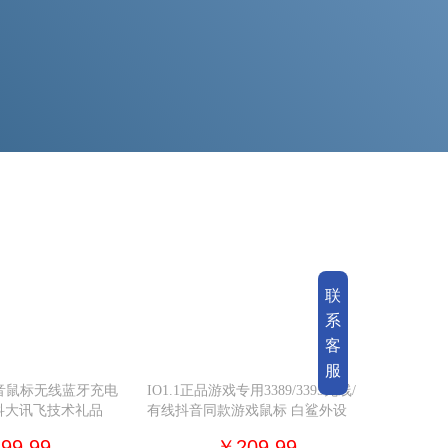
联
系
客
服
音鼠标无线蓝牙充电
IO1.1正品游戏专用3389/3395无线/
科大讯飞技术礼品
有线抖音同款游戏鼠标 白鲨外设
99.99
￥209.99