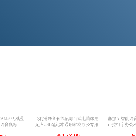
AM50无线蓝
飞利浦静音有线鼠标台式电脑家用
塞那AI智能语
学语音鼠标
无声USB笔记本通用游戏办公专用
声控打字办公
80
￥123.99
￥