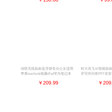
绿联无线鼠标蓝牙静音办公女适用
科大讯飞AI智能鼠标
苹果macbook电脑iPad华为笔记本
牙写作问答PPT语
￥209.99
￥209